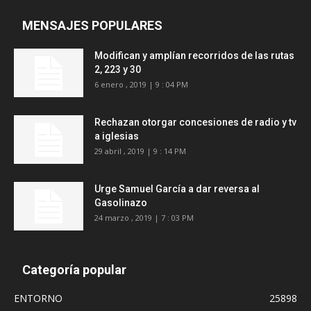
MENSAJES POPULARES
Modifican y amplían recorridos de las rutas
2, 223 y 30
6 enero , 2019 | 9 : 04 PM
Rechazan otorgar concesiones de radio y tv
a iglesias
29 abril , 2019 | 9 : 14 PM
Urge Samuel García a dar reversa al
Gasolinazo
24 marzo , 2019 | 7 : 03 PM
Categoría popular
ENTORNO
25898