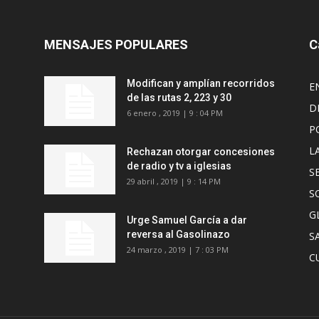
MENSAJES POPULARES
C
Modifican y amplían recorridos
E
de las rutas 2, 223 y 30
D
6 enero , 2019 | 9 : 04 PM
P
L
Rechazan otorgar concesiones
de radio y tv a iglesias
S
29 abril , 2019 | 9 : 14 PM
S
G
Urge Samuel García a dar
reversa al Gasolinazo
S
24 marzo , 2019 | 7 : 03 PM
C