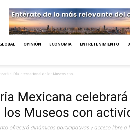
GLOBAL
OPINIÓN
ECONOMIA
ENTRETENIMIENTO
rará el Día Internacional de los Museos con...
ia Mexicana celebrará 
e los Museos con activi
nto ofrecerá dinámicas participativas y acceso libre a