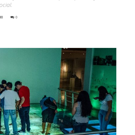
ocial.
80
0