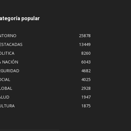
ategoría popular
NTORNO
25878
ESTACADAS
13449
OLITICA
8260
A NACIÓN
6043
EGURIDAD
4682
OCIAL
4025
LOBAL
2928
ALUD
1947
ULTURA
1875