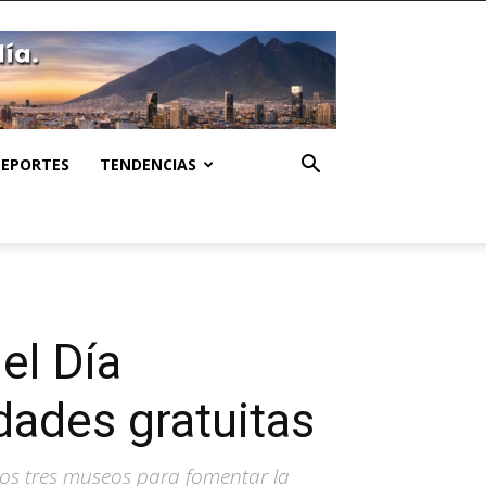
DEPORTES
TENDENCIAS
el Día
dades gratuitas
 los tres museos para fomentar la