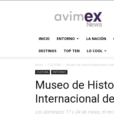
AVIMEX
NEWS
INICIO
ENTORNO
LA NACIÓN
DESTINOS
TOP TEN
LO COOL
Inicio
CULTURA
Museo de Historia Mexicana celeb
CULTURA
ENTORNO
Museo de Histor
Internacional d
Los domingos 17 y 24 de mayo, el reci