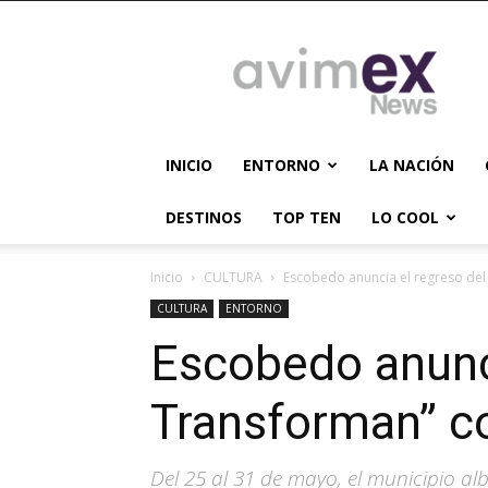
AVIMEX
NEWS
INICIO
ENTORNO
LA NACIÓN
DESTINOS
TOP TEN
LO COOL
Inicio
CULTURA
Escobedo anuncia el regreso del 
CULTURA
ENTORNO
Escobedo anunci
Transforman” co
Del 25 al 31 de mayo, el municipio al