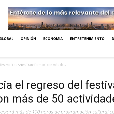
GLOBAL
OPINIÓN
ECONOMIA
ENTRETENIMIENTO
festival “Las Artes Transforman” con más de...
a el regreso del festiv
n más de 50 actividade
bergará más de 100 horas de programación cultural con