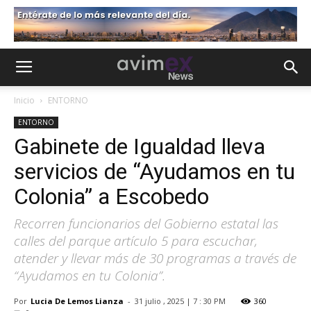
Inicio
ENTORNO
ENTORNO
Gabinete de Igualdad lleva
servicios de “Ayudamos en tu
Colonia” a Escobedo
Recorren funcionarios del Gobierno estatal las
calles del parque artículo 5 para escuchar,
atender y llevar más de 30 programas a través de
“Ayudamos en tu Colonia”.
Por
Lucia De Lemos Lianza
-
31 julio , 2025 | 7 : 30 PM
360