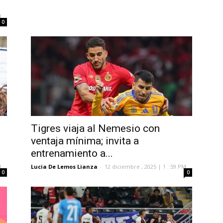
M
0
Tigres viaja al Nemesio con
ventaja mínima; invita a
entrenamiento a...
M
Lucia De Lemos Lianza
-
12 diciembre , 2025 | 1 : 59 PM
0
0