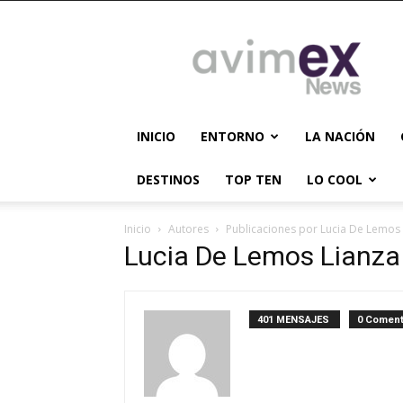
AVIMEX
NEWS
INICIO
ENTORNO
LA NACIÓN
DESTINOS
TOP TEN
LO COOL
Inicio
Autores
Publicaciones por Lucia De Lemos
Lucia De Lemos Lianza
401 MENSAJES
0 Coment