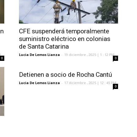
an
CFE suspenderá temporalmente
suministro eléctrico en colonias
de Santa Catarina
M
Lucia De Lemos Lianza
-
19 diciembre , 2025 | 1 : 12 PM
0
0
Detienen a socio de Rocha Cantú
Lucia De Lemos Lianza
-
17 diciembre , 2025 | 12 : 45 PM
0