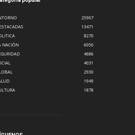
NTORNO
25907
ESTACADAS
13471
OLITICA
8270
A NACIÓN
6050
EGURIDAD
4686
OCIAL
4031
LOBAL
2930
ALUD
1949
ULTURA
1878
ÍGUENOS