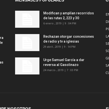
Modifican y amplían recorridos
E
de las rutas 2, 223 y 30
D
6 enero , 2019 | 9 : 04 PM
P
L
Rechazan otorgar concesiones
ara
de radio y tv a iglesias
de
S
29 abril , 2019 | 9 : 14 PM
S
G
Urge Samuel García a dar
las
reversa al Gasolinazo
S
24 marzo , 2019 | 7 : 03 PM
C
BRE NOSOTROS
S