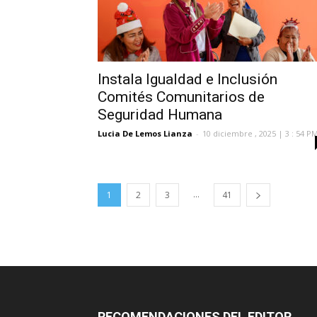
Instala Igualdad e Inclusión
Comités Comunitarios de
Seguridad Humana
Lucia De Lemos Lianza
-
10 diciembre , 2025 | 3 : 54 P
...
1
2
3
41
RECOMENDACIONES DEL EDITOR