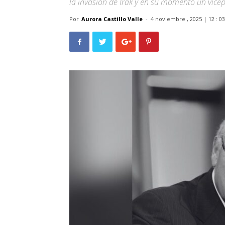
la invasión de Irak y en su momento un vicep
Por
Aurora Castillo Valle
-
4 noviembre , 2025 | 12 : 0