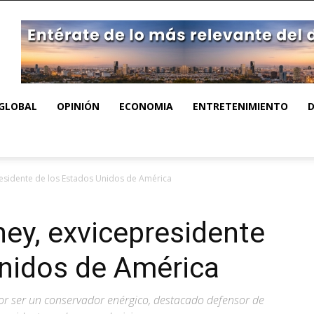
GLOBAL
OPINIÓN
ECONOMIA
ENTRETENIMIENTO
residente de los Estados Unidos de América
ney, exvicepresidente
Unidos de América
r ser un conservador enérgico, destacado defensor de