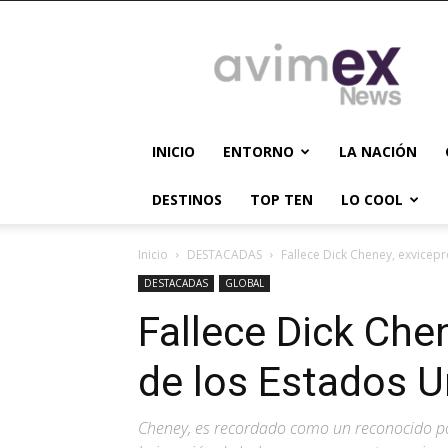
AVIMEX
NEWS
INICIO
ENTORNO
LA NACIÓN
DESTINOS
TOP TEN
LO COOL
Inicio
DESTACADAS
Fallece Dick Cheney, exvicep
DESTACADAS
GLOBAL
Fallece Dick Che
de los Estados 
Cheney, es recordado como un reconocido po