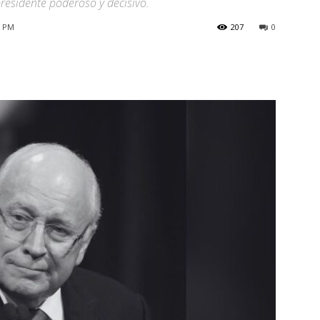
residente poderoso y decisivo.
3 PM
207
0