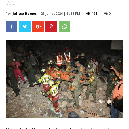
450.
Por
Julissa Ramos
-
28 junio , 2026 | 5 : 33 PM
124
0