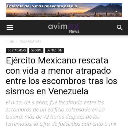
Inicio
DESTACADAS
DESTACADAS
GLOBAL
LA NACIÓN
Ejército Mexicano rescata
con vida a menor atrapado
entre los escombros tras los
sismos en Venezuela
El niño, de 9 años, fue localizado entre los
escombros de un edificio colapsado en La
Guaira, más de 72 horas después de los
terremotos; la cifra de fallecidos aumentó a mil