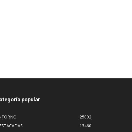
ategoría popular
NTORNO
25892
ESTACADAS
13460