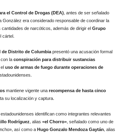
ara el Control de Drogas (DEA)
, antes de ser señalado
ia González era considerado responsable de coordinar la
s cantidades de narcóticos, además de dirigir el
Grupo
 cártel.
l de Distrito de Columbia
presentó una acusación formal
 con la
conspiración para distribuir sustancias
 el
uso de armas de fuego durante operaciones de
estadounidenses.
dos
mantiene vigente una
recompensa de hasta cinco
a su localización y captura.
estadounidenses identifican como integrantes relevantes
tillo Rodríguez
, alias
«el Chorro»
, señalado como uno de
Mencho», así como a
Hugo Gonzalo Mendoza Gaytán
, alias