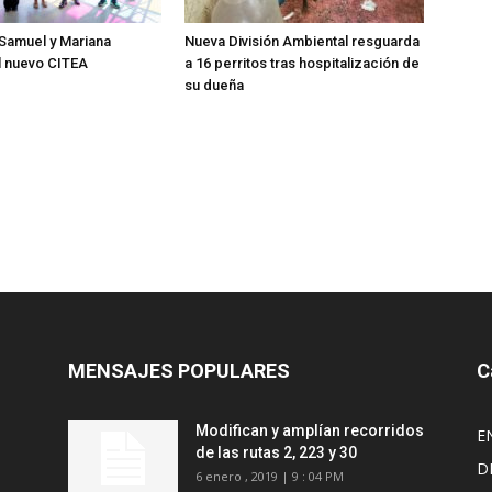
Samuel y Mariana
Nueva División Ambiental resguarda
l nuevo CITEA
a 16 perritos tras hospitalización de
su dueña
MENSAJES POPULARES
C
Modifican y amplían recorridos
E
l
de las rutas 2, 223 y 30
D
6 enero , 2019 | 9 : 04 PM