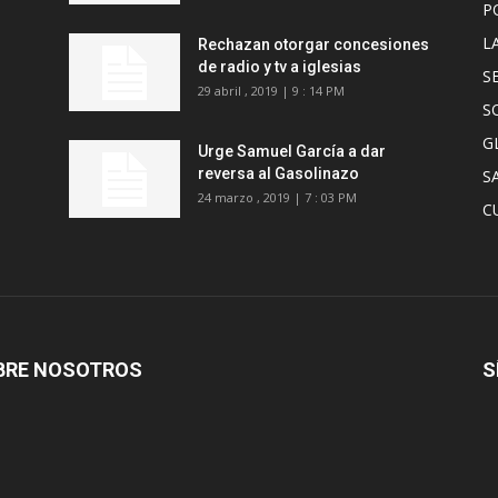
P
L
Rechazan otorgar concesiones
s
de radio y tv a iglesias
S
29 abril , 2019 | 9 : 14 PM
S
G
Urge Samuel García a dar
reversa al Gasolinazo
S
24 marzo , 2019 | 7 : 03 PM
C
BRE NOSOTROS
S