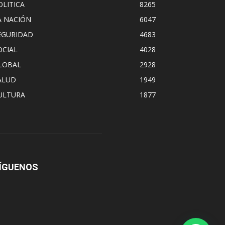
OLITICA
8265
A NACIÓN
6047
EGURIDAD
4683
OCIAL
4028
LOBAL
2928
ALUD
1949
ULTURA
1877
ÍGUENOS