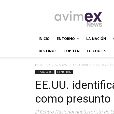
AVIMEX
NEWS
INICIO
ENTORNO
LA NACIÓN
DESTINOS
TOP TEN
LO COOL
Inicio
DESTACADAS
EE.UU. identifica a Juan Carl
DESTACADAS
LA NACIÓN
EE.UU. identifi
como presunto 
El Centro Nacional Antiterrorista de 