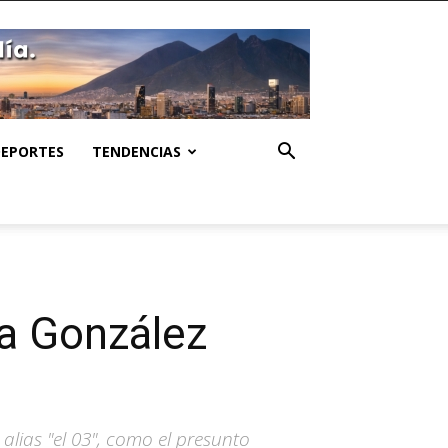
DEPORTES
TENDENCIAS
ia González
alias "el 03", como el presunto