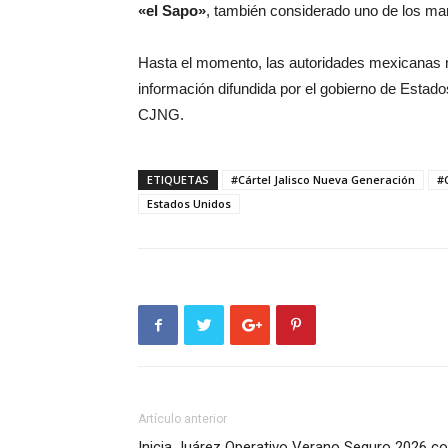
«el Sapo»
, también considerado uno de los ma
Hasta el momento, las autoridades mexicanas no
información difundida por el gobierno de Estado
CJNG.
ETIQUETAS
#Cártel Jalisco Nueva Generación
#
Estados Unidos
Artículo anterior
Inicia Juárez Operativo Verano Seguro 2026 c