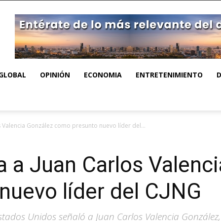
GLOBAL
OPINIÓN
ECONOMIA
ENTRETENIMIENTO
os Valencia González como presunto nuevo líder del...
ca a Juan Carlos Valenc
nuevo líder del CJNG
Estados Unidos señaló a Juan Carlos Valencia González, 