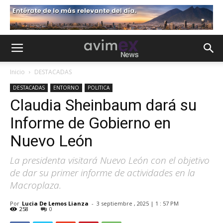
Inicio
DESTACADAS
DESTACADAS
ENTORNO
POLITICA
Claudia Sheinbaum dará su
Informe de Gobierno en
Nuevo León
La presidenta visitará Nuevo León con el objetivo
de dar su primer informe de actividades en la
Macroplaza.
Por
Lucia De Lemos Lianza
-
3 septiembre , 2025 | 1 : 57 PM
258
0