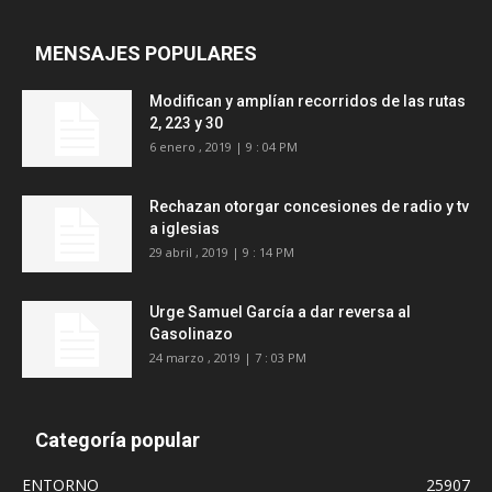
MENSAJES POPULARES
Modifican y amplían recorridos de las rutas
2, 223 y 30
6 enero , 2019 | 9 : 04 PM
Rechazan otorgar concesiones de radio y tv
a iglesias
29 abril , 2019 | 9 : 14 PM
Urge Samuel García a dar reversa al
Gasolinazo
24 marzo , 2019 | 7 : 03 PM
Categoría popular
ENTORNO
25907