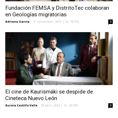
Fundación FEMSA y DistritoTec colaboran
en Geologías migratorias
Adriana García
-
11 noviembre , 2021 | 12 : 59 PM
0
El cine de Kaurismäki se despide de
Cineteca Nuevo León
Aurora Castillo Valle
-
28 abril , 2026 | 12 : 26 PM
0