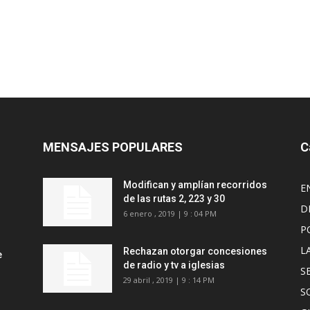
MENSAJES POPULARES
C
Modifican y amplían recorridos
E
de las rutas 2, 223 y 30
D
6 enero , 2019 | 9 : 04 PM
P
L
Rechazan otorgar concesiones
e
de radio y tv a iglesias
S
29 abril , 2019 | 9 : 14 PM
S