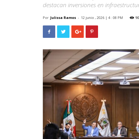
destacan inversiones en infraestructu
Por
Julissa Ramos
-
12 junio , 2026 | 4 : 08 PM
9