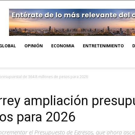
GLOBAL
OPINIÓN
ECONOMIA
ENTRETENIMIENTO
resupuestal de 364.8 millones de pesos para 2026
rey ampliación presupu
sos para 2026
ncrementar el Presupuesto de Egresos, que ahora ascie