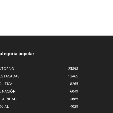
ategoría popular
NTORNO
25898
ESTACADAS
13465
OLITICA
8265
A NACIÓN
6049
EGURIDAD
4685
OCIAL
4029