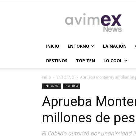
AVIMEX
NEWS
INICIO
ENTORNO
LA NACIÓN
DESTINOS
TOP TEN
LO COOL
Inicio
ENTORNO
Aprueba Monterrey ampliación p
ENTORNO
POLITICA
Aprueba Monter
millones de pe
El Cabildo autorizó por unanimidad i