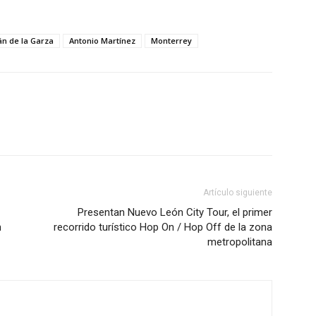
án de la Garza
Antonio Martínez
Monterrey
Artículo siguiente
Presentan Nuevo León City Tour, el primer
n
recorrido turístico Hop On / Hop Off de la zona
metropolitana