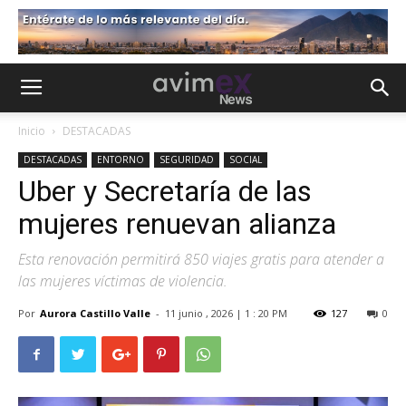
Inicio
DESTACADAS
DESTACADAS
ENTORNO
SEGURIDAD
SOCIAL
Uber y Secretaría de las
mujeres renuevan alianza
Esta renovación permitirá 850 viajes gratis para atender a
las mujeres víctimas de violencia.
Por
Aurora Castillo Valle
-
11 junio , 2026 | 1 : 20 PM
127
0