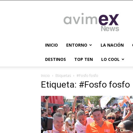
AVIMEX
NEWS
INICIO
ENTORNO
LA NACIÓN
DESTINOS
TOP TEN
LO COOL
Inicio
Etiquetas
#Fosfo fosfo
Etiqueta: #Fosfo fosfo