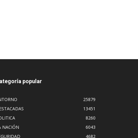
ategoría popular
NTORNO
25879
ESTACADAS
13451
OLITICA
8260
A NACIÓN
6043
EGURIDAD
4682