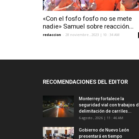
«Con el fosfo fosfo no se mete
nadie» Samuel sobre reacción...
redaccion
-
28 noviembre , 2023 | 10 : 34 AM
RECOMENDACIONES DEL EDITOR
Monterrey fortalece la
seguridad vial con trabajos 
delimitación de carriles...
6 agosto , 2026 | 11 : 46 AM
Gobierno de Nuevo León
presentará en tiempo