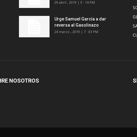
29 abril , 2019 | 9 : 14 PM
S
G
Urge Samuel García a dar
reversa al Gasolinazo
S
24 marzo , 2019 | 7 : 03 PM
C
BRE NOSOTROS
S