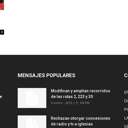
0
MENSAJES POPULARES
C
Modifican y amplían recorridos
E
de
de las rutas 2, 223 y 30
D
6 enero , 2019 | 9 : 04 PM
P
L
Rechazan otorgar concesiones
de radio y tv a iglesias
S