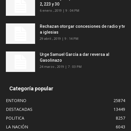
2, 223 y 30
6 enero , 2019 | 9 : 04 PM
Rechazan otorgar concesiones de radio y tv
a iglesias
29 abril , 2019 | 9 : 14 PM
Urge Samuel García a dar reversa al
Gasolinazo
24 marzo , 2019 | 7 : 03 PM
Categoría popular
ENTORNO
25874
DESTACADAS
13449
POLITICA
8257
LA NACIÓN
6043