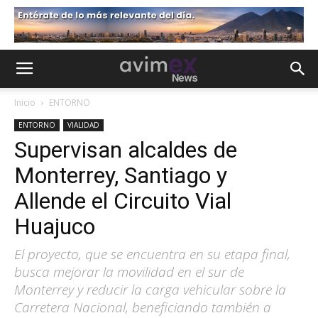
Inicio
ENTORNO
ENTORNO
VIALIDAD
Supervisan alcaldes de
Monterrey, Santiago y
Allende el Circuito Vial
Huajuco
El proyecto, que se encuentra en su etapa final,
busca mejorar la movilidad en el sur de
Monterrey y reducir la carga vehicular sobre la
Carretera Nacional, beneficiando también a