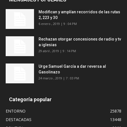
Modifican y amplían recorridos de las rutas
2, 223 y 30
6 enero , 2019 | 9 : 04 PM
Rechazan otorgar concesiones de radio y tv
a iglesias
29 abril , 2019 | 9 : 14 PM
Urge Samuel García a dar reversa al
Gasolinazo
24 marzo , 2019 | 7 : 03 PM
Categoría popular
ENTORNO
25878
DESTACADAS
13448