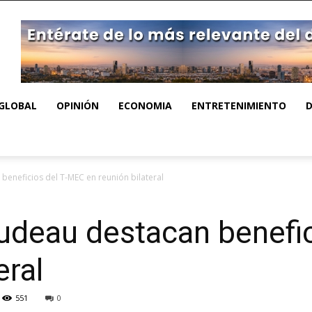
GLOBAL
OPINIÓN
ECONOMIA
ENTRETENIMIENTO
eneficios del T-MEC en reunión bilateral
udeau destacan benefi
eral
551
0