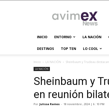
AVIMEX
NEWS
INICIO
ENTORNO
LA NACIÓN
DESTINOS
TOP TEN
LO COOL
Inicio
LA NACIÓN
Sheinbaum y Trudeau destacan b
LA NACIÓN
Sheinbaum y Tr
en reunión bilat
Por
Julissa Ramos
-
18 noviembre , 2024 | 6 : 10 PM