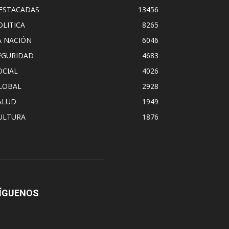
ESTACADAS
13456
OLITICA
8265
A NACIÓN
6046
EGURIDAD
4683
OCIAL
4026
LOBAL
2928
ALUD
1949
ULTURA
1876
ÍGUENOS