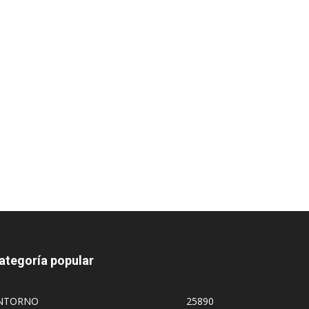
ategoría popular
NTORNO
25890