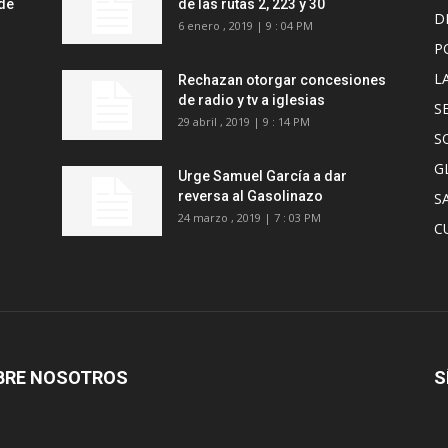
de
de las rutas 2, 223 y 30
D
6 enero , 2019 | 9 : 04 PM
P
L
Rechazan otorgar concesiones
de radio y tv a iglesias
S
29 abril , 2019 | 9 : 14 PM
S
G
Urge Samuel García a dar
reversa al Gasolinazo
S
24 marzo , 2019 | 7 : 03 PM
C
BRE NOSOTROS
S