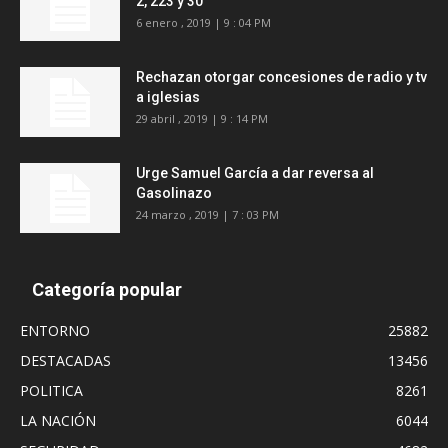
2, 223 y 30
6 enero , 2019 | 9 : 04 PM
Rechazan otorgar concesiones de radio y tv
a iglesias
29 abril , 2019 | 9 : 14 PM
Urge Samuel García a dar reversa al
Gasolinazo
24 marzo , 2019 | 7 : 03 PM
Categoría popular
ENTORNO
25882
DESTACADAS
13456
POLITICA
8261
LA NACIÓN
6044