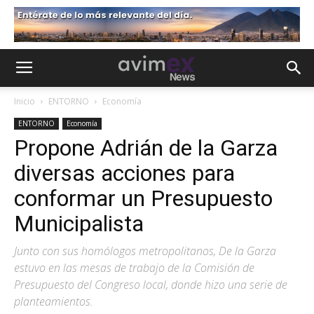
Inicio
ENTORNO
Economía
ENTORNO
Economía
Propone Adrián de la Garza
diversas acciones para
conformar un Presupuesto
Municipalista
Junto con sus homólogos metropolitanos, De la Garza
estuvo en las mesas de trabajo de la Comisión de
Presupuesto del Congreso local, donde hizo una serie de
planteamientos.