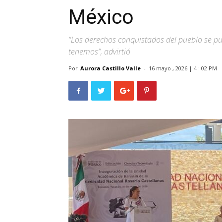
México
“Los derechos conquistados del pueblo se pu
tenemos”, advirtió
Por
Aurora Castillo Valle
-
16 mayo , 2026 | 4 : 02 PM