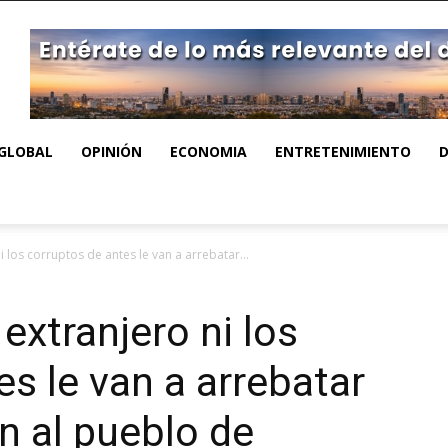
GLOBAL
OPINIÓN
ECONOMIA
ENTRETENIMIENTO
 los corruptos de antes le van a arrebatar...
extranjero ni los
es le van a arrebatar
n al pueblo de