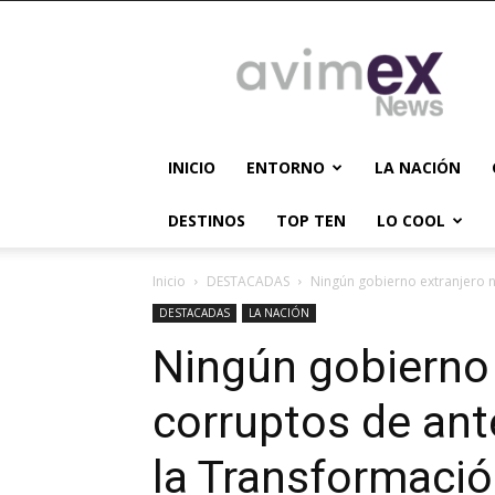
AVIMEX
NEWS
INICIO
ENTORNO
LA NACIÓN
DESTINOS
TOP TEN
LO COOL
Inicio
DESTACADAS
Ningún gobierno extranjero ni
DESTACADAS
LA NACIÓN
Ningún gobierno 
corruptos de ant
la Transformació