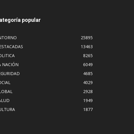
ategoría popular
NTORNO
25895
ESTACADAS
13463
OLITICA
8265
A NACIÓN
6049
EGURIDAD
4685
OCIAL
4029
LOBAL
2928
ALUD
1949
ULTURA
1877