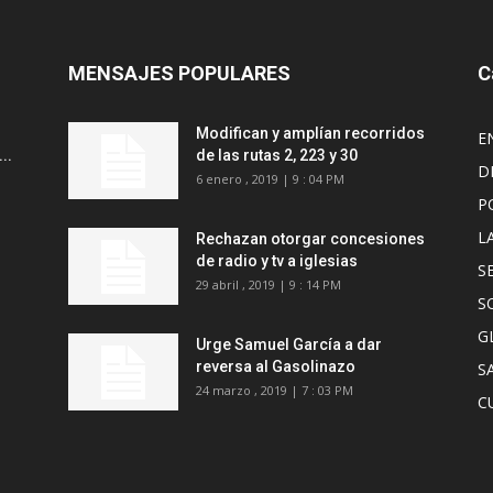
MENSAJES POPULARES
C
Modifican y amplían recorridos
E
..
de las rutas 2, 223 y 30
D
6 enero , 2019 | 9 : 04 PM
P
L
Rechazan otorgar concesiones
de radio y tv a iglesias
S
29 abril , 2019 | 9 : 14 PM
S
G
Urge Samuel García a dar
reversa al Gasolinazo
S
24 marzo , 2019 | 7 : 03 PM
C