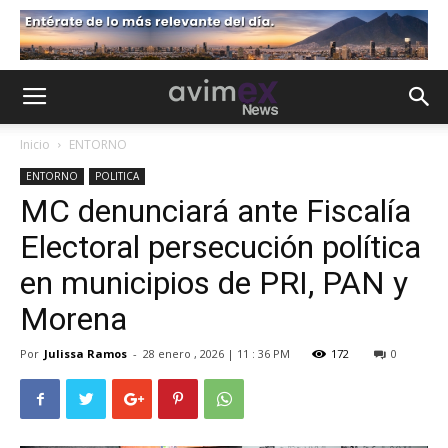
Inicio
ENTORNO
ENTORNO
POLITICA
MC denunciará ante Fiscalía
Electoral persecución política
en municipios de PRI, PAN y
Morena
Por
Julissa Ramos
-
28 enero , 2026 | 11 : 36 PM
172
0