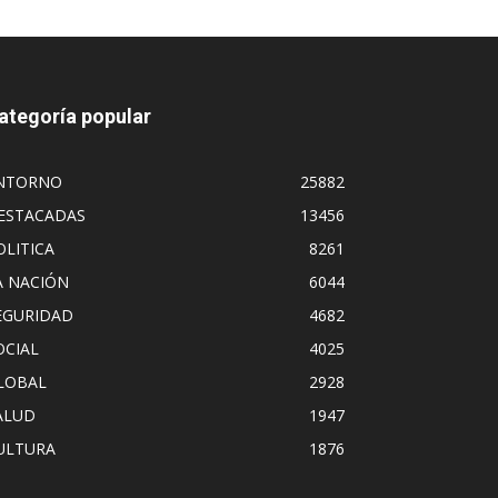
ategoría popular
NTORNO
25882
ESTACADAS
13456
OLITICA
8261
A NACIÓN
6044
EGURIDAD
4682
OCIAL
4025
LOBAL
2928
ALUD
1947
ULTURA
1876