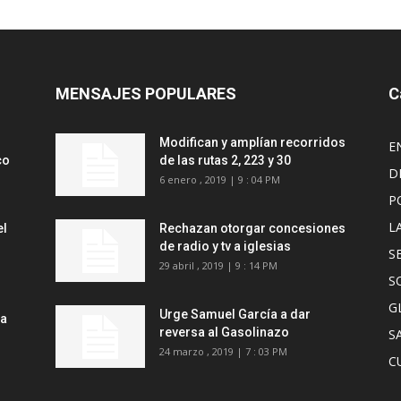
MENSAJES POPULARES
C
Modifican y amplían recorridos
E
co
de las rutas 2, 223 y 30
D
6 enero , 2019 | 9 : 04 PM
P
L
el
Rechazan otorgar concesiones
de radio y tv a iglesias
S
29 abril , 2019 | 9 : 14 PM
S
G
Urge Samuel García a dar
ra
reversa al Gasolinazo
S
24 marzo , 2019 | 7 : 03 PM
C