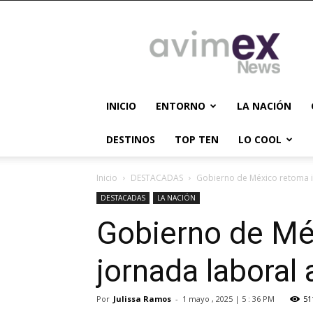
AVIMEX
NEWS
INICIO
ENTORNO
LA NACIÓN
DESTINOS
TOP TEN
LO COOL
Inicio
DESTACADAS
Gobierno de México retoma ini
DESTACADAS
LA NACIÓN
Gobierno de Méx
jornada laboral
Por
Julissa Ramos
-
1 mayo , 2025 | 5 : 36 PM
51