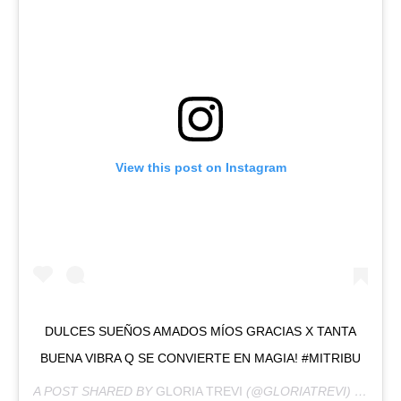
View this post on Instagram
DULCES SUEÑOS AMADOS MÍOS GRACIAS X TANTA
BUENA VIBRA Q SE CONVIERTE EN MAGIA! #MITRIBU
A POST SHARED BY
GLORIA TREVI
(@GLORIATREVI) ON
FEB