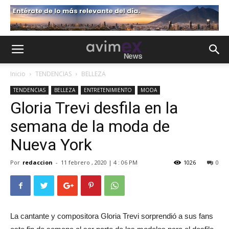
Inicio
TENDENCIAS
BELLEZA
TENDENCIAS
BELLEZA
ENTRETENIMIENTO
MODA
Gloria Trevi desfila en la
semana de la moda de
Nueva York
Por
redaccion
-
11 febrero , 2020 | 4 : 06 PM
1026
0
La cantante y compositora Gloria Trevi sorprendió a sus fans