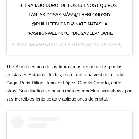
EL TRABAJO DURO, DE LOS BUENOS EQUIPOS…
TANTAS COSAS MÁS! @THEBLONDSNY
@PHILLIPEBLOND @NATTINATASHA
#FASHIONWEEKNYC #DIOSADELANOCHE
A POST SHARED BY
GLORIA TREVI
(@GLORIATREVI) ON
FEB
The Blonds es una de las firmas más reconocidas por los
artistas en Estados Unidos, esta marca ha vestido a Lady
Gaga, Paris Hilton, Jennifer López, Camila Cabello, entre
otras. Sus diseños se basan más en modelos para shows por
sus increíbles lentejuelas y aplicaciones de cristal.