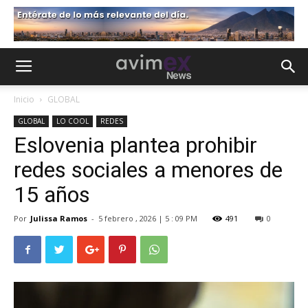
Inicio
GLOBAL
GLOBAL
LO COOL
REDES
Eslovenia plantea prohibir
redes sociales a menores de
15 años
Por
Julissa Ramos
-
5 febrero , 2026 | 5 : 09 PM
491
0