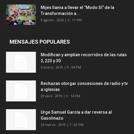
Mijes llama a llevar el “Modo Sí” de la
Transformación a...
9 agosto , 2026 | 5 : 11 PM
MENSAJES POPULARES
Modifican y amplían recorridos de las rutas
2, 223 y 30
6 enero , 2019 | 9 : 04 PM
Rechazan otorgar concesiones de radio y tv
a iglesias
29 abril , 2019 | 9 : 14 PM
Urge Samuel García a dar reversa al
Gasolinazo
24 marzo , 2019 | 7 : 03 PM