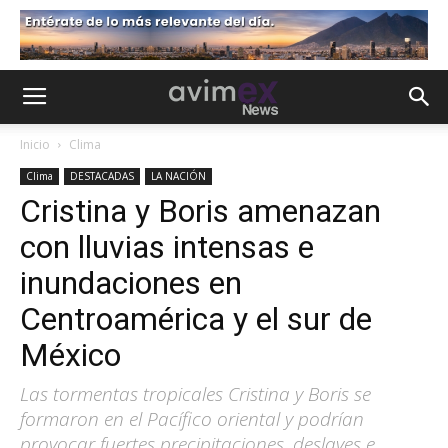
Inicio
Clima
Clima
DESTACADAS
LA NACIÓN
Cristina y Boris amenazan
con lluvias intensas e
inundaciones en
Centroamérica y el sur de
México
Las tormentas tropicales Cristina y Boris se
formaron en el Pacífico oriental y podrían
provocar fuertes precipitaciones, deslaves e