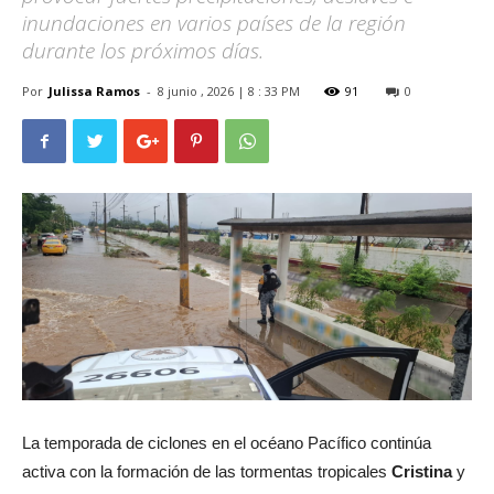
inundaciones en varios países de la región
durante los próximos días.
Por
Julissa Ramos
-
8 junio , 2026 | 8 : 33 PM
91
0
La temporada de ciclones en el océano Pacífico continúa
activa con la formación de las tormentas tropicales
Cristina
y