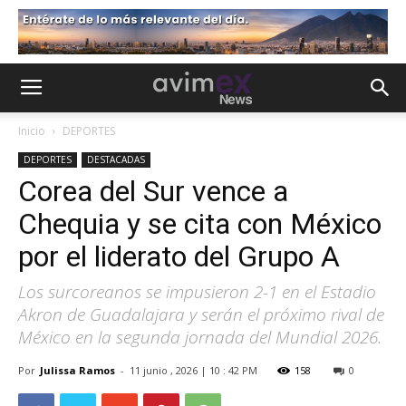
Inicio
DEPORTES
DEPORTES
DESTACADAS
Corea del Sur vence a
Chequia y se cita con México
por el liderato del Grupo A
Los surcoreanos se impusieron 2-1 en el Estadio
Akron de Guadalajara y serán el próximo rival de
México en la segunda jornada del Mundial 2026.
Por
Julissa Ramos
-
11 junio , 2026 | 10 : 42 PM
158
0