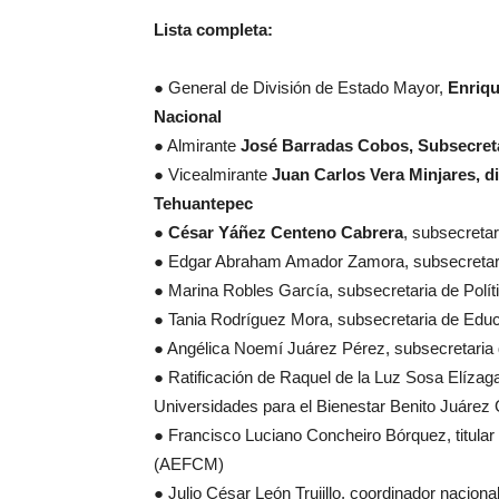
Lista completa:
● General de División de Estado Mayor,
Enriqu
Nacional
● Almirante
José Barradas Cobos, Subsecret
● Vicealmirante
Juan Carlos Vera Minjares, di
Tehuantepec
●
César Yáñez Centeno Cabrera
, subsecreta
● Edgar Abraham Amador Zamora, subsecretari
● Marina Robles García, subsecretaria de Polí
● Tania Rodríguez Mora, subsecretaria de Edu
● Angélica Noemí Juárez Pérez, subsecretaria
● Ratificación de Raquel de la Luz Sosa Elízag
Universidades para el Bienestar Benito Juárez
● Francisco Luciano Concheiro Bórquez, titular
(AEFCM)
● Julio César León Trujillo, coordinador nacion