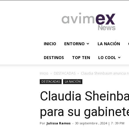
AVIMEX
NEWS
INICIO
ENTORNO
LA NACIÓN
DESTINOS
TOP TEN
LO COOL
Inicio
DESTACADAS
Claudia Sheinbaum anuncia 
DESTACADAS
LA NACIÓN
Claudia Sheinb
para su gabinet
Por
Julissa Ramos
-
30 septiembre , 2024 | 7 : 39 PM