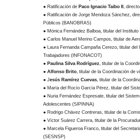
● Ratificación de
Paco Ignacio Taibo II
, direc
● Ratificación de Jorge Mendoza Sánchez, dire
Públicos (BANOBRAS)
● Mónica Fernández Balboa, titular del Institu
● Carlos Manuel Merino Campos, titular de Aero
● Laura Fernanda Campaña Cerezo, titular del I
Trabajadores (INFONACOT)
●
Paulina Silva Rodríguez
, titular de la Coo
●
Alfonso Brito
, titular de la Coordinación de 
● J
esús Ramírez Cuevas
, titular de la Coord
● María del Rocío García Pérez, titular del Sis
● Nuria Fernández Espresate, titular del Sistem
Adolescentes (SIPINNA)
● Rodrigo Chávez Contreras, titular de la Com
● Víctor Suárez Carrera, titular de la Procuradu
● Marcela Figueroa Franco, titular del Secretar
(SESNSP)