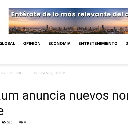
GLOBAL
OPINIÓN
ECONOMIA
ENTRETENIMIENTO
nuevos nombramientos para su gabinete
aum anuncia nuevos n
e
585
0