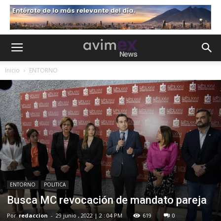
Inicio
ENTORNO
ENTORNO
POLITICA
Busca MC revocación de mandato pareja
Por
redaccion
-
29 junio , 2022 | 2 : 04 PM
619
0