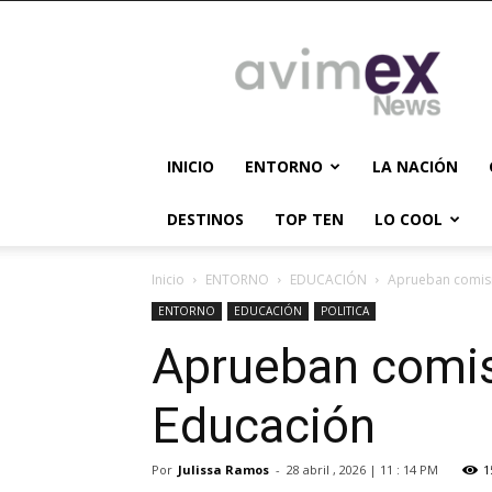
AVIMEX
NEWS
INICIO
ENTORNO
LA NACIÓN
DESTINOS
TOP TEN
LO COOL
Inicio
ENTORNO
EDUCACIÓN
Aprueban comisi
ENTORNO
EDUCACIÓN
POLITICA
Aprueban comisi
Educación
Por
Julissa Ramos
-
28 abril , 2026 | 11 : 14 PM
1