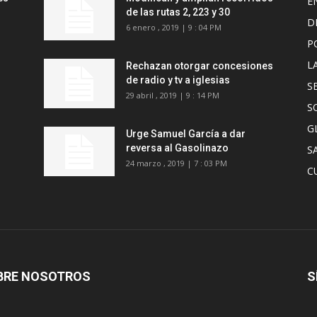
E
de las rutas 2, 223 y 30
D
6 enero , 2019 | 9 : 04 PM
P
L
Rechazan otorgar concesiones
de radio y tv a iglesias
S
29 abril , 2019 | 9 : 14 PM
S
G
Urge Samuel García a dar
reversa al Gasolinazo
S
24 marzo , 2019 | 7 : 03 PM
C
BRE NOSOTROS
S