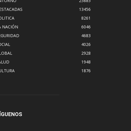
NTORNO
25885
ESTACADAS
13456
OLITICA
8261
A NACIÓN
6046
EGURIDAD
4683
OCIAL
4026
LOBAL
2928
ALUD
1948
ULTURA
1876
ÍGUENOS