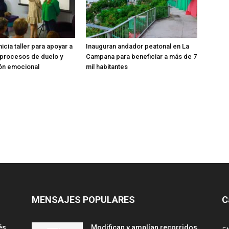
icia taller para apoyar a
Inauguran andador peatonal en La
 procesos de duelo y
Campana para beneficiar a más de 7
ón emocional
mil habitantes
MENSAJES POPULARES
C
és
Modifican y amplían recorridos