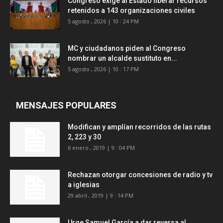
Congreso exige al Estado liberar recursos
retenidos a 143 organizaciones civiles
5 agosto , 2026 | 10 : 24 PM
MC y ciudadanos piden al Congreso
nombrar un alcalde sustituto en...
5 agosto , 2026 | 10 : 17 PM
MENSAJES POPULARES
Modifican y amplían recorridos de las rutas
2, 223 y 30
6 enero , 2019 | 9 : 04 PM
Rechazan otorgar concesiones de radio y tv
a iglesias
29 abril , 2019 | 9 : 14 PM
Urge Samuel García a dar reversa al