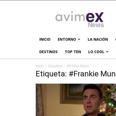
AVIMEX
NEWS
INICIO
ENTORNO
LA NACIÓN
DESTINOS
TOP TEN
LO COOL
Inicio
Etiquetas
#Frankie Muniz
Etiqueta: #Frankie Mun