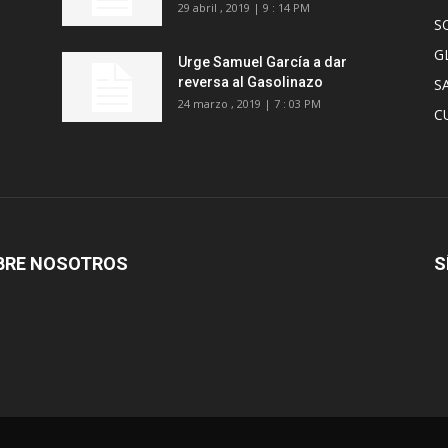
29 abril , 2019 | 9 : 14 PM
S
G
Urge Samuel García a dar
reversa al Gasolinazo
S
24 marzo , 2019 | 7 : 03 PM
C
BRE NOSOTROS
S