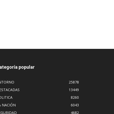
ategoría popular
NTORNO
25878
ESTACADAS
13449
OLITICA
8260
A NACIÓN
6043
EGURIDAD
4682