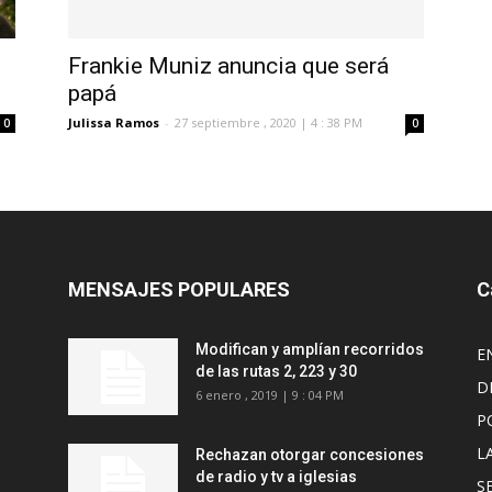
o
Frankie Muniz anuncia que será
papá
Julissa Ramos
-
27 septiembre , 2020 | 4 : 38 PM
0
0
MENSAJES POPULARES
C
Modifican y amplían recorridos
E
de las rutas 2, 223 y 30
D
6 enero , 2019 | 9 : 04 PM
P
L
Rechazan otorgar concesiones
de radio y tv a iglesias
S