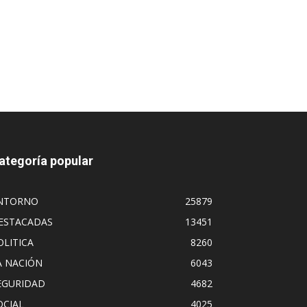
ategoría popular
NTORNO
25879
ESTACADAS
13451
OLITICA
8260
A NACIÓN
6043
EGURIDAD
4682
OCIAL
4025