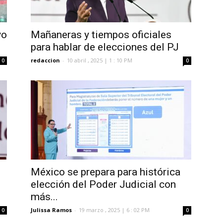
vo
Mañaneras y tiempos oficiales
para hablar de elecciones del PJ
redaccion
-
10 abril , 2025 | 1 : 10 PM
0
0
México se prepara para histórica
elección del Poder Judicial con
más...
Julissa Ramos
-
19 marzo , 2025 | 6 : 02 PM
0
0