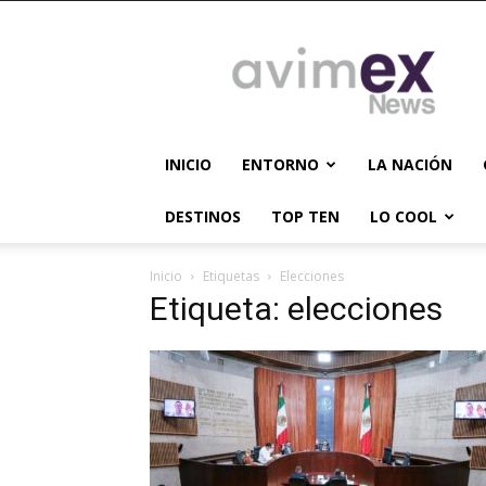
AVIMEX
NEWS
INICIO
ENTORNO
LA NACIÓN
DESTINOS
TOP TEN
LO COOL
Inicio
Etiquetas
Elecciones
Etiqueta: elecciones