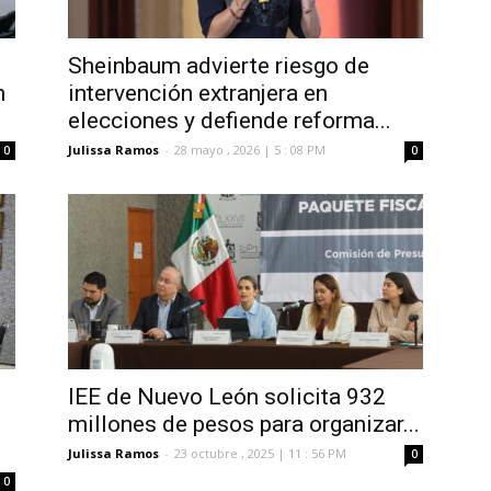
Sheinbaum advierte riesgo de
n
intervención extranjera en
elecciones y defiende reforma...
Julissa Ramos
-
28 mayo , 2026 | 5 : 08 PM
0
0
IEE de Nuevo León solicita 932
millones de pesos para organizar...
Julissa Ramos
-
23 octubre , 2025 | 11 : 56 PM
0
0