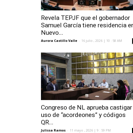
Revela TEPJF que el gobernador
Samuel García tiene residencia e
Nuevo...
Aurora Castillo Valle
-
16 julio , 2026 | 10 : 58 AM
Congreso de NL aprueba castigar
uso de “acordeones” y códigos
QR...
Julissa Ramos
-
11 mayo , 2026 | 9 : 59 PM