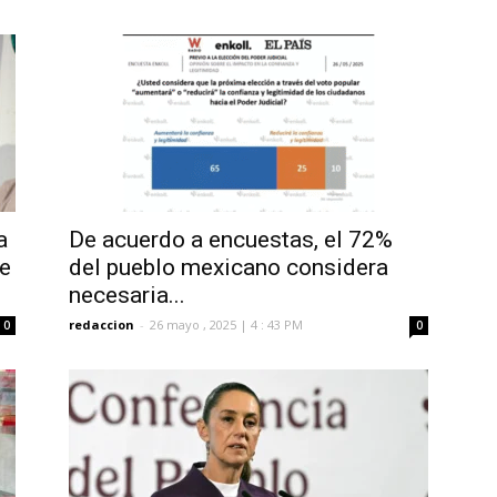
a
De acuerdo a encuestas, el 72%
de
del pueblo mexicano considera
necesaria...
redaccion
-
26 mayo , 2025 | 4 : 43 PM
0
0