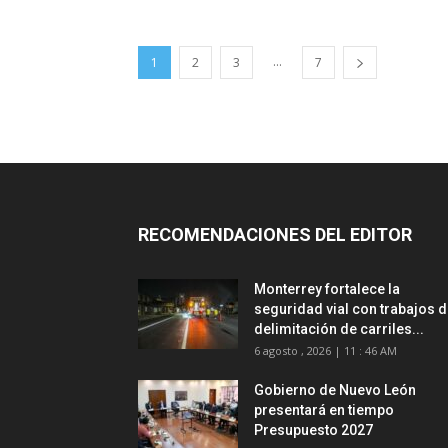
...
1
2
3
7
RECOMENDACIONES DEL EDITOR
Monterrey fortalece la
seguridad vial con trabajos 
delimitación de carriles...
6 agosto , 2026 | 11 : 46 AM
Gobierno de Nuevo León
presentará en tiempo
Presupuesto 2027