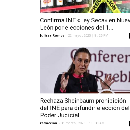
Confirma INE «Ley Seca» en Nue
León por elecciones del 1...
Julissa Ramos
-
22 mayo , 2025 | 8 : 25 PM
Rechaza Sheinbaum prohibición
del INE para difundir elección del
Poder Judicial
redaccion
-
31 marzo , 2025 | 10 : 39 AM