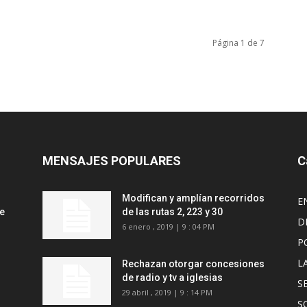
Página 1 de 7
MENSAJES POPULARES
C
Modifican y amplían recorridos
E
de
de las rutas 2, 223 y 30
D
6 enero , 2019 | 9 : 04 PM
P
L
Rechazan otorgar concesiones
de radio y tv a iglesias
S
29 abril , 2019 | 9 : 14 PM
S