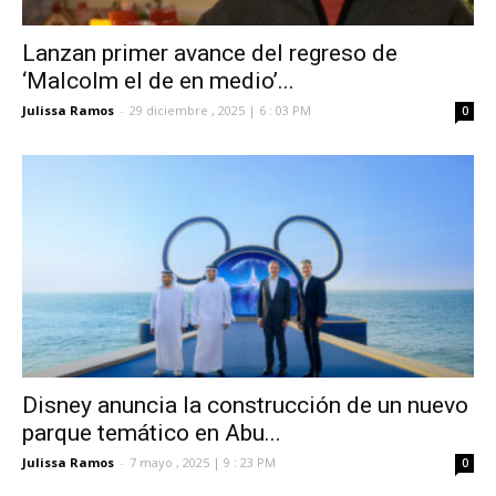
Lanzan primer avance del regreso de
‘Malcolm el de en medio’...
Julissa Ramos
-
29 diciembre , 2025 | 6 : 03 PM
0
Disney anuncia la construcción de un nuevo
parque temático en Abu...
Julissa Ramos
-
7 mayo , 2025 | 9 : 23 PM
0