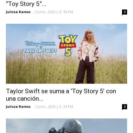
“Toy Story 5”...
Julissa Ramos
-
2 junio , 2026 | 4 : 30 PM
0
Taylor Swift se suma a ‘Toy Story 5’ con
una canción...
Julissa Ramos
-
1 junio , 2026 | 4 : 23 PM
0