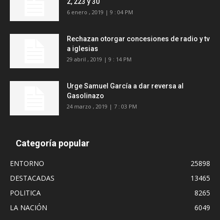
2, 223 y 30
6 enero , 2019 | 9 : 04 PM
Rechazan otorgar concesiones de radio y tv
a iglesias
29 abril , 2019 | 9 : 14 PM
Urge Samuel García a dar reversa al
Gasolinazo
24 marzo , 2019 | 7 : 03 PM
Categoría popular
ENTORNO
25898
DESTACADAS
13465
POLITICA
8265
LA NACIÓN
6049