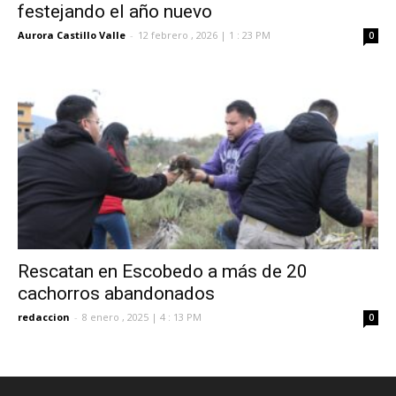
festejando el año nuevo
Aurora Castillo Valle
-
12 febrero , 2026 | 1 : 23 PM
0
Rescatan en Escobedo a más de 20
cachorros abandonados
redaccion
-
8 enero , 2025 | 4 : 13 PM
0