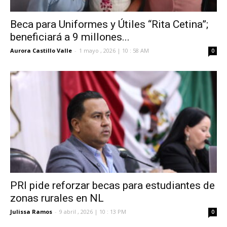
Beca para Uniformes y Útiles “Rita Cetina”;
beneficiará a 9 millones...
Aurora Castillo Valle
-
1 mayo , 2026 | 10 : 58 AM
0
PRI pide reforzar becas para estudiantes de
zonas rurales en NL
Julissa Ramos
-
9 abril , 2026 | 10 : 13 PM
0