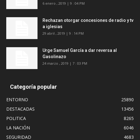
6 enero , 2019 | 9 : 04 PM
Rechazan otorgar concesiones de radio y tv
a iglesias
29 abril , 2019 | 9 : 14 PM
Urge Samuel García a dar reversa al
Gasolinazo
24 marzo , 2019 | 7 : 03 PM
Categoría popular
ENTORNO
25890
DESTACADAS
13456
POLITICA
8265
LA NACIÓN
6046
SEGURIDAD
4683